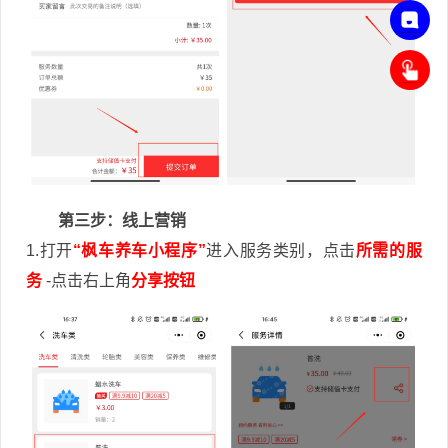
联
系
客
申
服
请
，
开
在
通
线
小
咨
程
第三步：线上营销
询
序
1.打开
“枫车养车小程序”
进入服务类别，点击
所需的服
务
-点击右上角
分享按钮