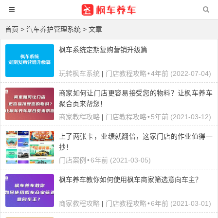
首页
> 汽车养护管理系统 > 文章
枫车系统定期复购营销升级篇
玩转枫车系统
|
门店教程攻略
•
4年前 (2022-07-04)
商家如何让门店更容易接受您的物料？让枫车养车
聚合页来帮您！
商家教程攻略
|
门店教程攻略
•
5年前 (2021-03-12)
上了两张卡，业绩就翻倍，这家门店的作业值得一
抄！
门店案例
•
6年前 (2021-03-05)
枫车养车教你如何使用枫车商家筛选意向车主？
商家教程攻略
|
门店教程攻略
•
6年前 (2021-03-01)