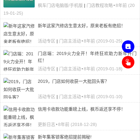
枫车门店电脑版/手机版
|
门店教程攻略
•
8年前 (20
19-01-25)
新年这家汽修店生意太好，原来老板有绝招！
活动专区
|
门店主活动
•
8年前 (2019-01-25)
门店端：2019火力全开！年终狂欢助力新年开门
红！
联
活动专区
|
门店主活动
•
8年前 (2019-01-18)
系
客
申
2019，门店如何收获一大批回头客？
服
请
，
开
在
活动专区
|
门店主活动
•
8年前 (2019-01-10)
通
线
小
咨
信用卡收款功能重磅上线，枫币返还享不停！
程
询
序
更新日志
•
8年前 (2018-12-28)
新年集客锁客绝招提前揭秘!