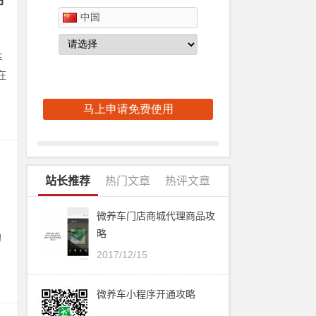
期
车
在
站长推荐
热门文章
热评文章
微养车门店商城代理商品攻
略
的
2017/12/15
微养车小程序开通攻略