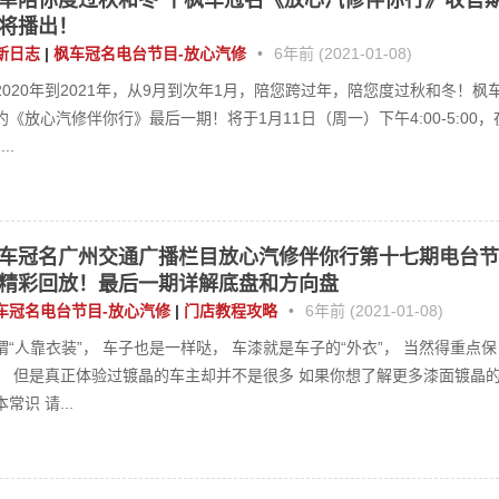
幸陪你度过秋和冬 丨枫车冠名《放心汽修伴你行》收官
将播出！
新日志
|
枫车冠名电台节目-放心汽修
•
6年前 (2021-01-08)
2020年到2021年，从9月到次年1月，陪您跨过年，陪您度过秋和冬！枫
约《放心汽修伴你行》最后一期！将于1月11日（周一）下午4:00-5:00，
..
车冠名广州交通广播栏目放心汽修伴你行第十七期电台节
精彩回放！最后一期详解底盘和方向盘
车冠名电台节目-放心汽修
|
门店教程攻略
•
6年前 (2021-01-08)
所谓“人靠衣装”， 车子也是一样哒， 车漆就是车子的“外衣”， 当然得重点保
！ 但是真正体验过镀晶的车主却并不是很多 如果你想了解更多漆面镀晶
常识 请...