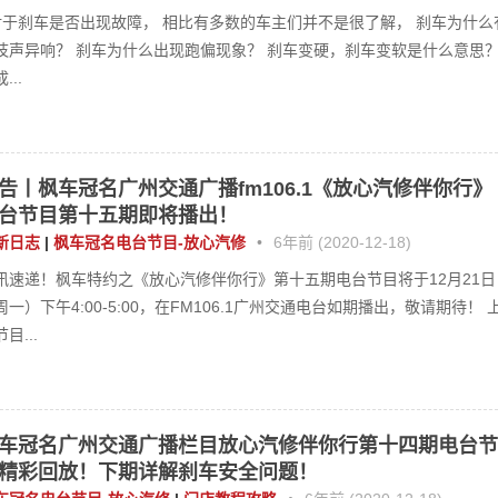
于刹车是否出现故障， 相比有多数的车主们并不是很了解， 刹车为什么
吱声异响？ 刹车为什么出现跑偏现象？ 刹车变硬，刹车变软是什么意思
...
告丨枫车冠名广州交通广播fm106.1《放心汽修伴你行》
台节目第十五期即将播出！
新日志
|
枫车冠名电台节目-放心汽修
•
6年前 (2020-12-18)
讯速递！枫车特约之《放心汽修伴你行》第十五期电台节目将于12月21日
周一）下午4:00-5:00，在FM106.1广州交通电台如期播出，敬请期待！ 
目...
车冠名广州交通广播栏目放心汽修伴你行第十四期电台节
精彩回放！下期详解刹车安全问题！