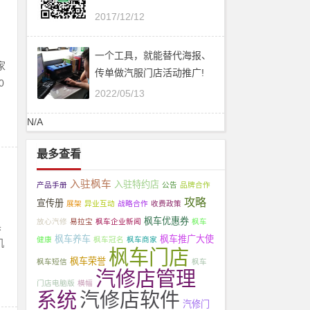
2017/12/12
一个工具，就能替代海报、
家
传单做汽服门店活动推广!
0
2022/05/13
N/A
最多查看
入驻枫车
入驻特约店
产品手册
公告
品牌合作
攻略
宣传册
展架
异业互动
战略合作
收费政策
枫车优惠券
放心汽修
易拉宝
枫车企业新闻
枫车
黑
枫车养车
枫车推广大使
健康
枫车冠名
枫车商家
机
枫车门店
枫车荣誉
枫车短信
枫车
汽修店管理
门店电脑版
横幅
系统
汽修店软件
汽修门