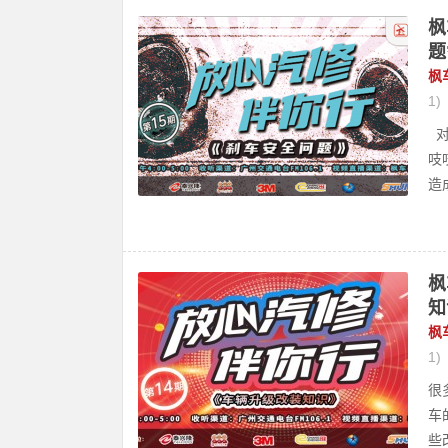
枫
题
枫
1)
对
吱
造成
枫
知
枫
1)
很
车
些改