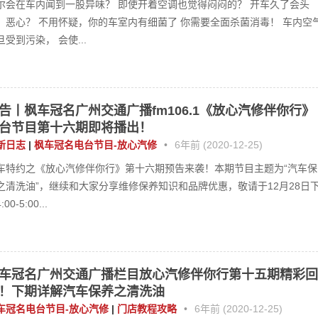
尔会在车内闻到一股异味？ 即使开着空调也觉得闷闷的？ 开车久了会头
、恶心？ 不用怀疑，你的车室内有细菌了 你需要全面杀菌消毒！ 车内空
旦受到污染， 会使...
告丨枫车冠名广州交通广播fm106.1《放心汽修伴你行》
台节目第十六期即将播出！
新日志
|
枫车冠名电台节目-放心汽修
•
6年前 (2020-12-25)
车特约之《放心汽修伴你行》第十六期预告来袭！本期节目主题为“汽车保
之清洗油”，继续和大家分享维修保养知识和品牌优惠，敬请于12月28日
:00-5:00...
车冠名广州交通广播栏目放心汽修伴你行第十五期精彩回
！下期详解汽车保养之清洗油
车冠名电台节目-放心汽修
|
门店教程攻略
•
6年前 (2020-12-25)