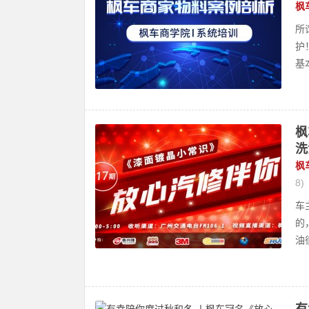
枫
所
护
基本
枫
洗
枫
8)
车
的
油