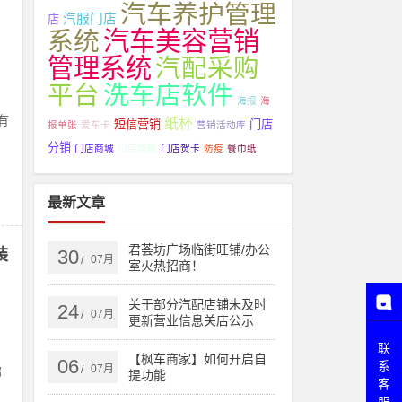
汽车养护管理
汽服门店
店
系统
汽车美容营销
管理系统
汽配采购
平台
洗车店软件
海报
海
有
纸杯
短信营销
门店
报单张
爱车卡
营销活动库
？
分销
门店商城
门店管理
门店贺卡
防疫
餐巾纸
最新文章
君荟坊广场临街旺铺/办公
装
30
07月
/
室火热招商！
关于部分汽配店铺未及时
24
07月
/
更新营业信息关店公示
联
？
【枫车商家】如何开启自
06
系
07月
/
哪
提功能
客