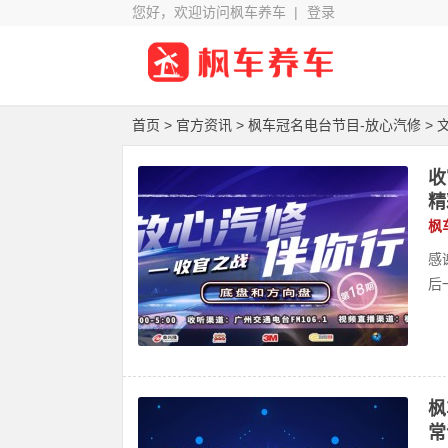
您好，欢迎访问枫车养车 |
登录
首页
>
官方资讯
>
枫车冠名电台节目-放心汽修
> 
收
精
枫
感
后一
枫
常