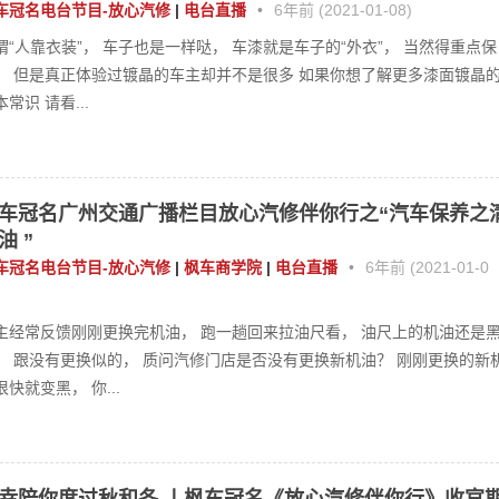
车冠名电台节目-放心汽修
|
电台直播
•
6年前 (2021-01-08)
谓“人靠衣装”， 车子也是一样哒， 车漆就是车子的“外衣”， 当然得重点保
！ 但是真正体验过镀晶的车主却并不是很多 如果你想了解更多漆面镀晶
常识 请看...
车冠名广州交通广播栏目放心汽修伴你行之“汽车保养之
油 ”
车冠名电台节目-放心汽修
|
枫车商学院
|
电台直播
•
6年前 (2021-01-0
主经常反馈刚刚更换完机油， 跑一趟回来拉油尺看， 油尺上的机油还是
， 跟没有更换似的， 质问汽修门店是否没有更换新机油？ 刚刚更换的新
很快就变黑， 你...