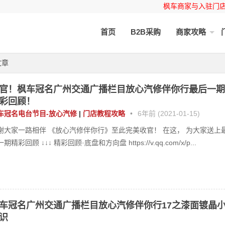
枫车商家与入驻门
首页
B2B采购
商家攻略
文章
官！枫车冠名广州交通广播栏目放心汽修伴你行最后一期
彩回顾！
车冠名电台节目-放心汽修
|
门店教程攻略
•
6年前 (2021-01-15)
谢大家一路相伴 《放心汽修伴你行》至此完美收官！ 在这， 为大家送上
期精彩回顾 ↓↓↓ 精彩回顾·底盘和方向盘 https://v.qq.com/x/p...
车冠名广州交通广播栏目放心汽修伴你行17之漆面镀晶
识