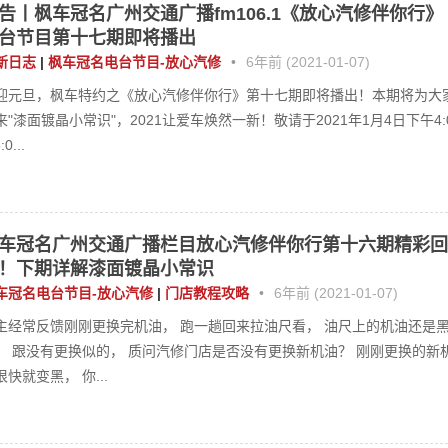
告丨枫车冠名广州交通广播fm106.1《放心汽修伴你行》
台节目第十七期即将播出
新日志
|
枫车冠名电台节目-放心汽修
•
6年前 (2021-01-07)
迎元旦，枫车特约之《放心汽修伴你行》第十七期即将播出！本期将为大
来"漆面镀晶小常识"，2021让爱车焕然一新！敬请于2021年1月4日下午4:
:0...
车冠名广州交通广播栏目放心汽修伴你行第十六期精彩回
！下期详解漆面镀晶小常识
车冠名电台节目-放心汽修
|
门店教程攻略
•
6年前 (2021-01-07)
主经常反馈刚刚更换完机油， 跑一趟回来拉油尺看， 油尺上的机油还是
， 跟没有更换似的， 质问汽修门店是否没有更换新机油？ 刚刚更换的新
很快就变黑， 你...