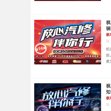
枫
辆
枫
1)
机
损
费
枫
知
枫
1)