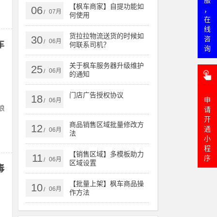
服
【枫车商家】自提功能如
06
，
07月
/
何使用
在
线
货拉拉物流送货的时候如
30
咨
06月
/
车
何联系司机？
询
关于枫车服务器升级维护
25
06月
/
的通知
门店广告授权协议
18
申
06月
/
浪
请
开
商品销售区域批量修改方
12
通
06月
/
法
小
程
【销售区域】多模板助力
11
序
06月
/
区域设置
毒
【批量上架】枫车商品操
10
06月
/
作方法