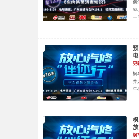
偶
晕
一
预
电
更
枫
养
午4
枫
放
枫