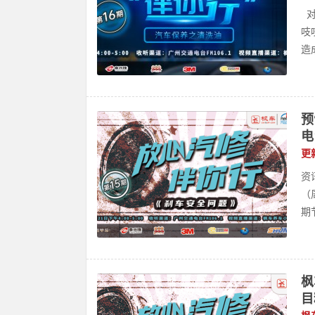
对
吱
造成
预
电
更
资
（
期节
枫
目