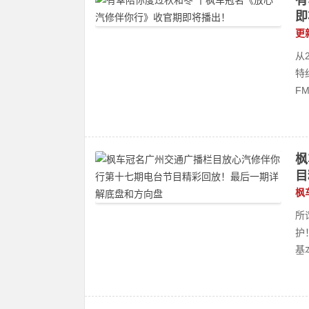
有
即
更
从
特
FM.
枫
目
枫
​
护
基本