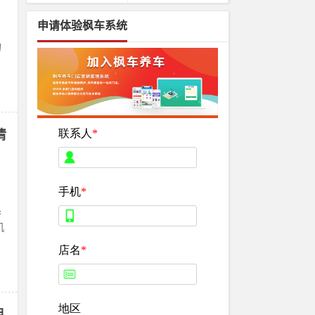
申请体验枫车系统
的
清
黑
机