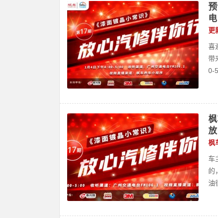
预
电
更
喜
带
0-5
枫
放
枫
车
的
油