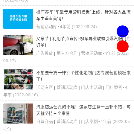
(2022-07-20)
枫车养车“车型专用营销模板”上线，针对各大品牌
车主垂直营销！
营销活动库
•
4年前 (2022-06-24)
父亲节 | 利用节点宣传+枫车异业联盟引爆汽服门店
联
订单！
系
广告投放
|
第三方合作
|
营销活动库
•
4年前 (2022-
客
申
06-17)
服
请
，
开
不想要千篇一律？个性化定制门店专属营销模板来
在
通
了！
线
小
咨
活动专区
|
营销活动库
|
门店主活动
|
门店案例
•
4
程
询
年前 (2022-06-16)
序
汽服店运营真的不难！这家店生意一直都不错，每
天就坚持三个事情
自营商品
|
营销活动库
|
门店案例
•
4年前 (2022-05
-19)