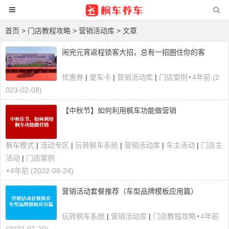
首页
>
门店教程攻略
>
营销活动库
> 文章
闹完元宵返程锁客大招，总有一招圈住你的客
优惠券
|
爱车卡
|
营销活动库
|
门店案例
•
4年前 (2
023-02-08)
【中秋节】如何利用枫车功能做营销
枫车模式
|
活动专区
|
玩转枫车系统
|
营销活动库
|
车主活动
|
门店主
活动
|
门店案例
•
4年前 (2022-08-24)
营销活动套餐推荐（车型品牌模板应用篇）
玩转枫车系统
|
营销活动库
|
门店教程攻略
•
4年前