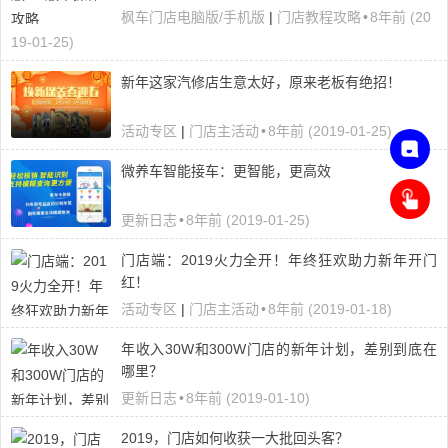
枫车门店电脑版/手机版
|
门店教程攻略
•
8年前 (20
19-01-25)
新年这家汽修店生意太好，原来老板有绝招！
活动专区
|
门店主活动
•
8年前 (2019-01-25)
微养车智能接车：更智能，更高效
联
更新日志
•
8年前 (2019-01-25)
系
客
申
门店端：2019火力全开！年终狂欢助力新年开门
服
请
，
红！
开
在
活动专区
|
门店主活动
•
8年前 (2019-01-18)
通
线
小
咨
年收入30W和300W门店的新年计划，差别到底在
程
询
序
哪里？
更新日志
•
8年前 (2019-01-10)
2019，门店如何收获一大批回头客？