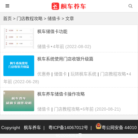
首页
>
门店教程攻略
>
储值卡
> 文章
枫车储值卡功能
储值卡
•
4年前 (2022-08-02)
枫车系统使用门店收银升级篇
优惠券
|
储值卡
|
玩转枫车系统
|
门店教程攻略
•
4
年前 (2022-06-28)
枫车养车储值卡操作攻略
储值卡
|
门店教程攻略
•
6年前 (2020-08-21)
Copyright 枫车养车
|
粤ICP备14067012号
|
粤公网安备 44010
602004052号