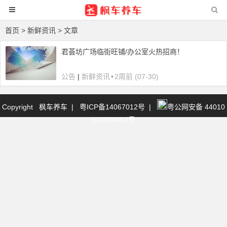
首页
>
新鲜资讯
> 文章
君荟坊广场临街旺铺/办公室火热招商！
公告
|
新鲜资讯
•
2周前 (07-30)
Copyright 枫车养车
|
粤ICP备14067012号
|
粤公网安备 44010
602004052号