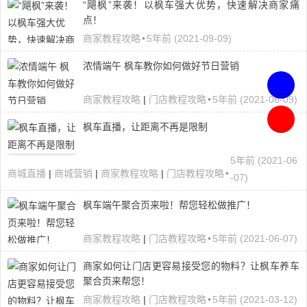
“飓枫”来袭！以枫车强大优势，快速解决商家痛
点！
商家教程攻略
•
5年前 (2021-09-09)
浓情端午 枫车教你如何做好节日营销
商家教程攻略
|
门店教程攻略
•
5年前 (2021-06-09)
联
枫车直播，让距离不再是限制
系
客
申
服
5年前 (2021-06
请
，
商城直播
|
商城营销
|
商家教程攻略
|
门店教程攻略
•
开
-07)
在
通
线
小
枫车端午聚合页来啦！帮您轻松做推广！
咨
程
询
序
商家教程攻略
|
门店教程攻略
•
5年前 (2021-06-07)
商家如何让门店更容易接受您的物料？让枫车养车
聚合页来帮您！
商家教程攻略
|
门店教程攻略
•
5年前 (2021-03-12)