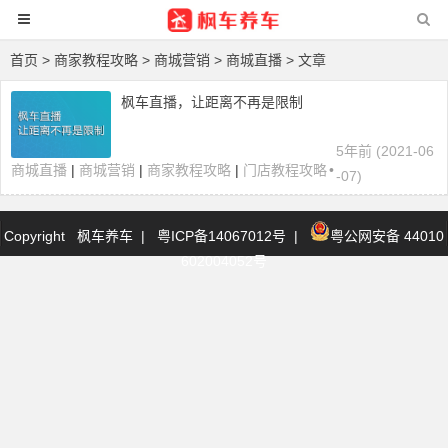
首页
>
商家教程攻略
>
商城营销
>
商城直播
> 文章
枫车直播，让距离不再是限制
5年前 (2021-06
商城直播
|
商城营销
|
商家教程攻略
|
门店教程攻略
•
-07)
Copyright 枫车养车
|
粤ICP备14067012号
|
粤公网安备 44010
602004052号