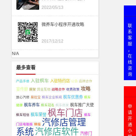
2022/05/13
微养车小程序开通攻略
联
系
客
2017/12/12
服
，
N/A
在
线
最多查看
咨
询
入驻枫车
入驻特约店
产品手册
公告
品牌合作
攻略
宣传册
展架
异业互动
战略合作
收费政策
枫车优惠券
放心汽修
易拉宝
枫车企业新闻
枫车
枫车养车
枫车推广大使
健康
枫车冠名
枫车商家
申
枫车门店
请
枫车荣誉
枫车短信
枫车
开
汽修店管理
通
门店电脑版
横幅
系统
汽修店软件
小
汽修门