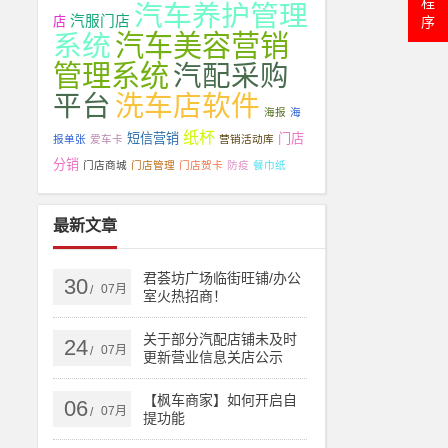
程
汽车养护管理
汽服门店
序
店
系统
汽车美容营销
管理系统
汽配采购
平台
洗车店软件
海报
海
纸杯
短信营销
门店
报单张
爱车卡
营销活动库
分销
门店商城
门店管理
门店贺卡
防疫
餐巾纸
最新文章
君荟坊广场临街旺铺/办公
30
07月
/
室火热招商！
关于部分汽配店铺未及时
24
07月
/
更新营业信息关店公示
【枫车商家】如何开启自
06
07月
/
提功能