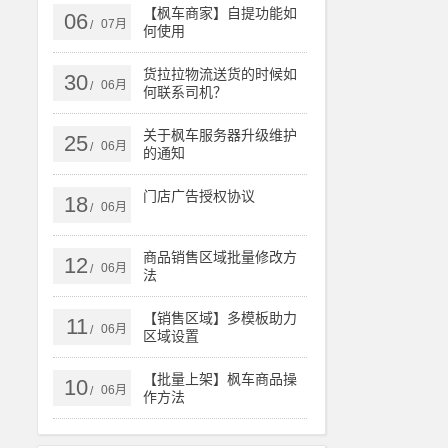
【枫车商家】自提功能如
06
07月
/
何使用
货拉拉物流送货的时候如
30
06月
/
何联系司机？
关于枫车服务器升级维护
25
06月
/
的通知
门店广告授权协议
18
06月
/
商品销售区域批量修改方
12
06月
/
法
【销售区域】多模板助力
11
06月
/
区域设置
【批量上架】枫车商品操
10
06月
/
作方法