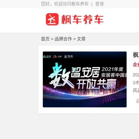
您好，欢迎访问枫车养车 |
登录
首页
> 品牌合作 > 文章
枫
企
2
1
风云