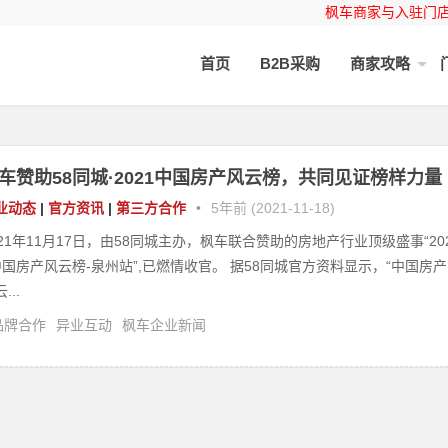
枫车商家与入驻门
首页
B2B采购
商家攻略
车赞助58同城·2021中国房产风云榜，共同见证榜样力量
业动态
|
官方资讯
|
第三方合作
•
5年前 (2021-11-18)
021年11月17日，由58同城主办，枫车联合赞助的房地产行业顶级盛事“20
中国房产风云榜-泉州站”,已燃情收官。 据58同城官方资料显示，“中国房产
...
品牌合作
异业互动
枫车企业新闻