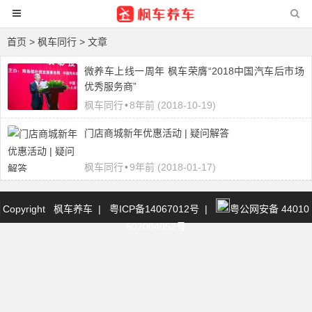
首页
>
枫车同行
> 文章
微养车上线一周年 枫车荣膺“2018中国汽车后市场
优秀服务商”
枫车同行
•
8年前 (2018-10-19)
门店商城新年优惠活动 | 疑问解答
枫车同行
•
9年前 (2018-01-17)
Copyright 枫车养车
|
粤ICP备14067012号
|
粤公网安备 44010
602004052号