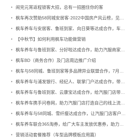
•
闹完元宵返程锁客大招，总有一招圈住你的客
•
枫车再次赞助58同城安居客·2022中国房产风云榜，见证榜样力量
•
枫车养车与安居客、鲁班到家、向日葵等达成合作，车主中秋节福利多条渠道触达！
•
【中秋节】如何利用枫车功能做营销
•
枫车养车与鲁班到家、分好啦达成合作，助力汽服商家低成本获客！
•
枫车BD（商务合作）及门店周边推广介绍
•
枫车与58同城、鲁班到家等多品牌异业联盟合作，7月成果节选
•
枫车养车与浦发银行、经纪人、联掌门户达成合作，带动汽服门店生意增长！
•
枫车养车与鲁班到家、云康宝达成合作，给汽服门店带来更多曝光和流量！
•
枫车养车携手问卷网，助力汽服门店打造自己的线上流量平台
•
枫车养车与58同城、雪纤瘦达成合作，让汽服门店客户自主裂变
•
枫车养车联合365淘券，给广大车主发放优惠券，助力汽服门店成单
•
营销活动套餐推荐（车型品牌模板应用篇）