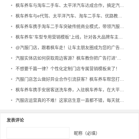
•
枫车养车与淘车二手车、太平洋汽车达成合作，搞定汽服门店异业合作的需求！
•
枫车养车与e代驾、太平洋汽车、淘车二手车、优路教育达成合作
•
枫车养车携手淘车二手车突破传统商业模式，带领汽服门店“+互联网”！
•
枫车养车“车型专用营销模板”上线，针对各大品牌车主垂直营销！
•
@汽服门店，跟着枫车走！让车主朋友圈成为您的广告后花园！
•
汽服实体店如何获取周边客源？枫车教你把广告打进“车主朋友圈”
•
不想要千篇一律？个性化定制门店专属营销模板来了！
•
汽服门店怎么做好异业合作引流获客？枫车养车帮您打开营销新格局！
•
枫车养车携手安居客送洗车券，入驻枫车养车，在大平台打广告！
•
汽服店运营真的不难！这家店生意一直都不错，每天就坚持三个事情
发表评论
昵称（必填）