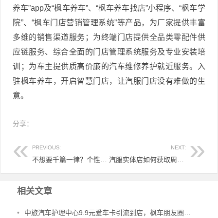
养车”app及“枫车养车”、“枫车养车找店”小程序、“枫车学
院”、“枫车门店营销管理系统”等产品，为厂家提供丰富
多维的销售渠道服务；为终端门店提供全品类零配件供
应链服务、综合全面的门店管理系统服务及专业安装培
训；为车主提供质高价廉的汽车维修养护就近服务。入
驻枫车养车，开启智慧门店，让汽服门店没有难做的生
意。
分享：
PREVIOUS:
NEXT:
不想要千篇一律？个性化定制门店专属营销模板来了！
汽服实体店如何获取周边客源？枫车教你把广告打进“车主朋友圈”
文章导航
相关文章
•
中旅汽车护理中心9.9元爱车卡引流到店，枫车朋友圈广告投放案例