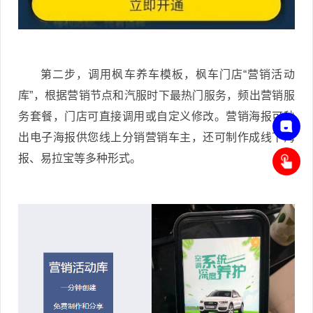
第二步，调用枫车养车模板，枫车门店“营销活动
库”，根据营销节点和汽服时下最热门服务，频出营销服
务套餐，门店可直接调用或自定义修改。营销海报可秒
出电子海报供您线上分销营销车主，还可制作成线下海
联
报、易拉宝等多种形式。
系
客
申
服
请
，
开
在
通
线
小
咨
程
询
序