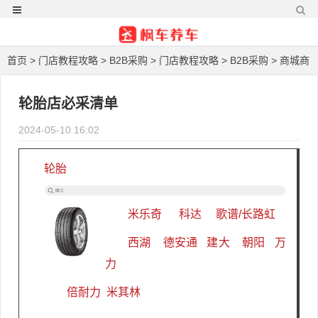
首页
>
门店教程攻略
>
B2B采购
>
门店教程攻略
>
B2B采购
>
商城商
品推荐
> 正文
轮胎店必采清单
2024-05-10 16:02
轮胎
米乐奇
科达
歌谱/长路虹
西湖
德安通
建大
朝阳
万
力
倍耐力
米其林