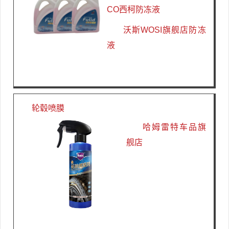
CO西柯防冻液
沃斯WOSI旗舰店防冻
液
轮毂喷膜
哈姆雷特车品旗
舰店