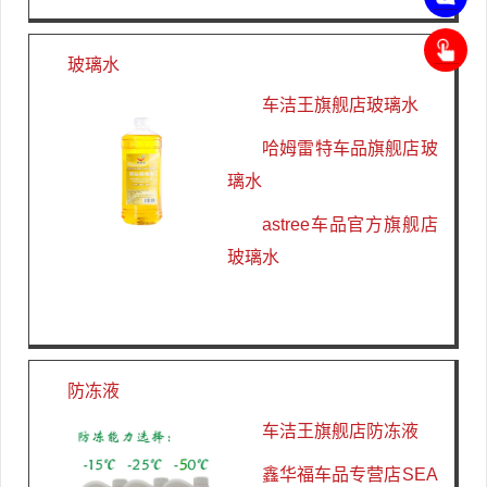
联
系
玻璃水
客
申
车洁王旗舰店玻璃水
服
请
，
开
哈姆雷特车品旗舰店玻
在
通
线
璃水
小
咨
程
询
astree车品官方旗舰店
序
玻璃水
防冻液
车洁王旗舰店防冻液
鑫华福车品专营店SEA