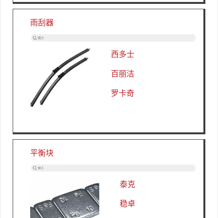
雨刮器
西多士
百丽洁
罗卡奇
平衡块
泰克
稳卓