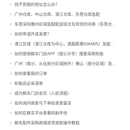
•
找不到我的地址怎么办？
•
广州仓库、中山仓库、湛江仓库、东莞仓库急配
•
东莞深圳惠州区域急配配送班次及到货时间表（东莞仓配送，12月起运行）
•
如何申请开具发票？
•
湛江区域（湛江仓库为中心，道路距离50KM内）急配配送班次及到货时间表
•
如何使用枫车门店APP（或公众号）搜索采购轮胎
•
广州（南沙、从化部分区域除外）佛山（部分区域）急配配送班次及到货时间表
•
如何查看我的订单
•
轮胎店必采清单
•
成为枫车门店会员（入驻流程）
•
如何询问商家与下单给卖家留言
•
如何在枫车平台查看轮胎年份
•
枫车配件采购商城退货退款操作教程