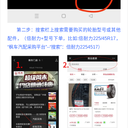
第二步：搜索栏上搜索需要购买的轮胎型号或其他
配件，（倍耐力+型号下单，比如:倍耐力225/45R17，
“枫车汽配采购平台”--“搜索”：倍耐力2254517）