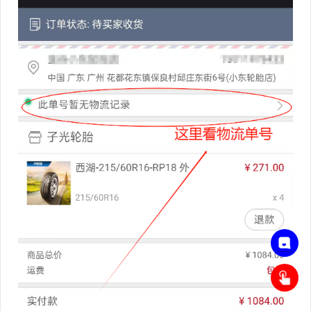
联
系
客
申