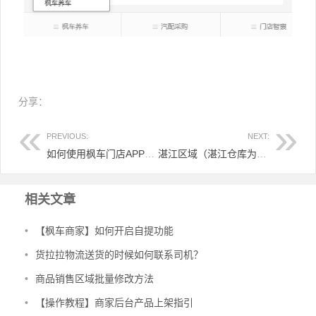
分享：
PREVIOUS:
NEXT:
如何使用枫车门店APP（或公众号）搜索采购轮胎
湛江区域（湛江仓库为中心，道路距离50KM内）急配配送班次及到货时间表
文章导航
相关文章
•
【枫车商家】如何开启自提功能
•
货拉拉物流送货的时候如何联系司机？
•
商品销售区域批量修改方法
•
【操作教程】商家后台产品上架指引