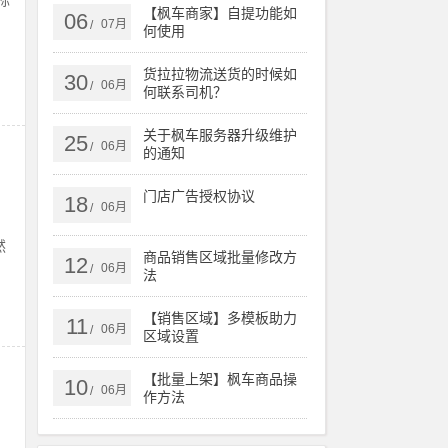
标
【枫车商家】自提功能如
06
07月
/
何使用
货拉拉物流送货的时候如
30
06月
/
何联系司机？
关于枫车服务器升级维护
25
06月
/
的通知
门店广告授权协议
18
06月
/
然
商品销售区域批量修改方
12
06月
/
法
【销售区域】多模板助力
11
06月
/
区域设置
【批量上架】枫车商品操
10
06月
/
作方法