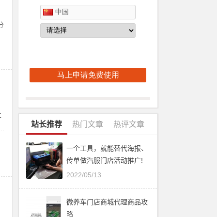
分
车
站长推荐
热门文章
热评文章
.
一个工具，就能替代海报、
传单做汽服门店活动推广!
2022/05/13
微养车门店商城代理商品攻
略