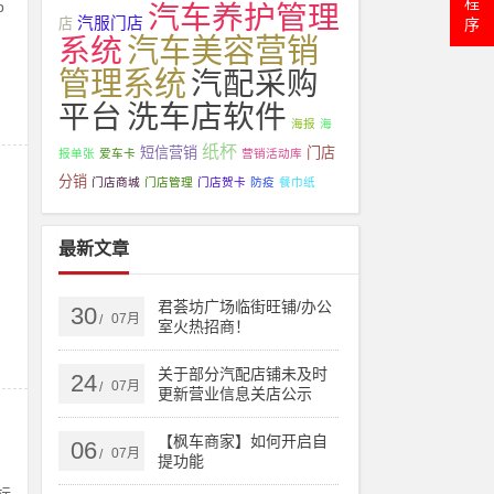
程
p
汽车养护管理
汽服门店
序
店
系统
汽车美容营销
管理系统
汽配采购
平台
洗车店软件
海报
海
纸杯
短信营销
门店
报单张
爱车卡
营销活动库
分销
门店商城
门店管理
门店贺卡
防疫
餐巾纸
最新文章
，
君荟坊广场临街旺铺/办公
30
07月
/
室火热招商！
关于部分汽配店铺未及时
24
07月
/
更新营业信息关店公示
【枫车商家】如何开启自
06
07月
/
提功能