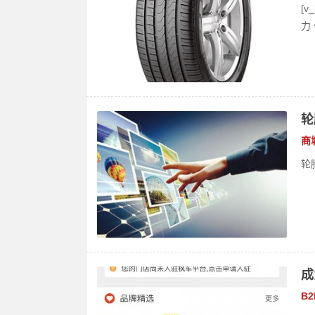
[
力 
轮
商
轮
成
B