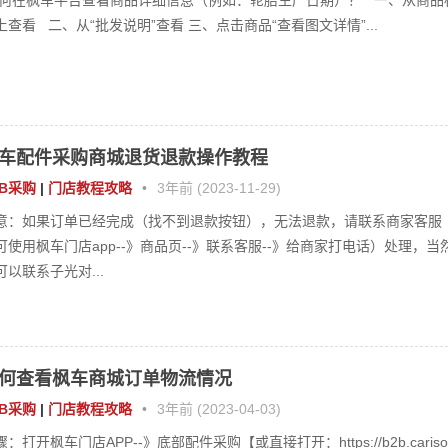
何在枫车平台查看商品详细信息（例如：轮胎生产日期）？ 一、从商品
上查看 二、从“批发说明”查看 三、点击商品“查看图文详情”...
车配件采购商城退货退款操作教程
2B采购
|
门店教程攻略
•
3年前 (2023-11-29)
意：如果订单已经完成（找不到退款按钮），无法退款，请联系商家客服
可使用枫车门店app--》商品页--》联系客服--》给商家打电话）处理，当
可以联系子光对...
何查看枫车商城订单物流情况
2B采购
|
门店教程攻略
•
3年前 (2023-04-03)
骤：打开枫车门店APP--》底部配件采购【或直接打开：https://b2b.cariso