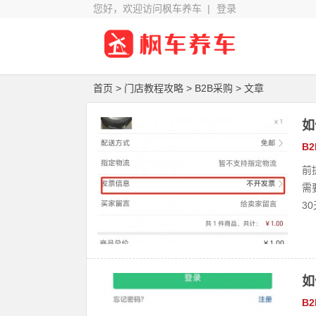
您好，欢迎访问枫车养车 |
登录
首页
>
门店教程攻略
>
B2B采购
> 文章
如
B
前
需
3
如
B