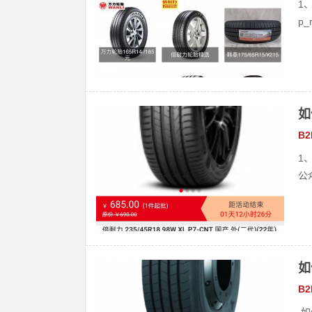
1、
p_
如
B
1
公众
如
B