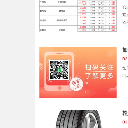
仓
始
区
如
B
如
门
轮
B