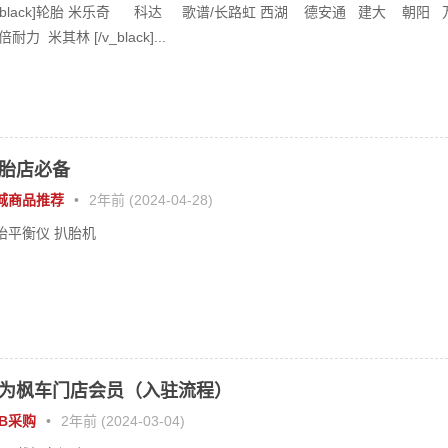
v_black]轮胎 米乐奇 科达 歌谱/长路虹 西湖 德安通 建大 朝阳 
倍耐力 米其林 [/v_black]...
胎店必备
城商品推荐
•
2年前 (2024-04-28)
胎平衡仪 扒胎机
为枫车门店会员（入驻流程）
2B采购
•
2年前 (2024-03-04)