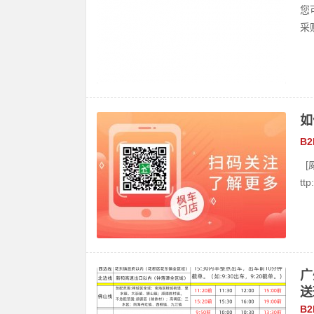
您
采购
如
B
[
ttp
广
送
B