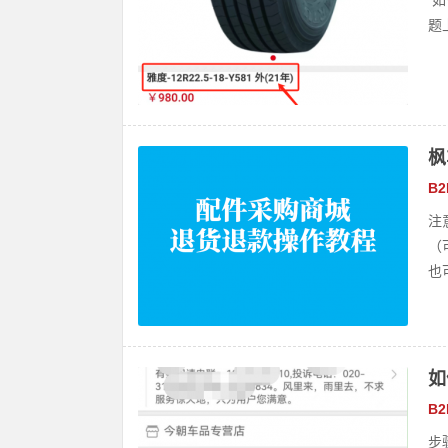
如
题
枫
B
注
（
也
如
B
步