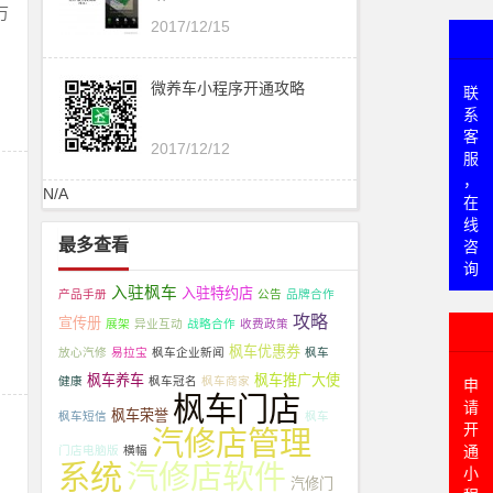
万
2017/12/15
微养车小程序开通攻略
联
系
客
2017/12/12
服
，
N/A
在
线
最多查看
咨
询
入驻枫车
入驻特约店
产品手册
公告
品牌合作
攻略
宣传册
展架
异业互动
战略合作
收费政策
枫车优惠券
放心汽修
易拉宝
枫车企业新闻
枫车
枫车养车
枫车推广大使
健康
枫车冠名
枫车商家
申
枫车门店
请
枫车荣誉
枫车短信
枫车
开
汽修店管理
通
门店电脑版
横幅
系统
汽修店软件
小
汽修门